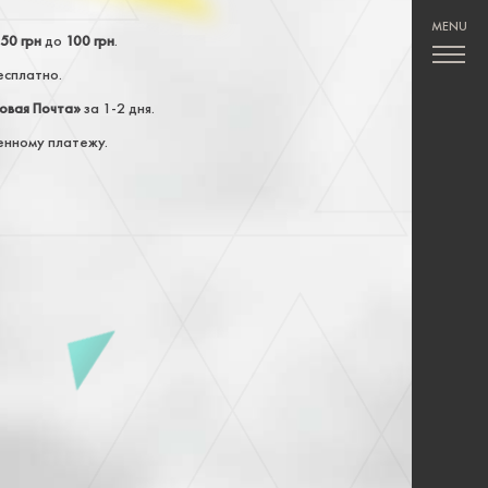
50 грн
до
100 грн
.
есплатно.
овая Почта»
за 1-2 дня.
енному платежу.